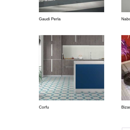
Gaudi Perla
Nab
Corfu
Biza