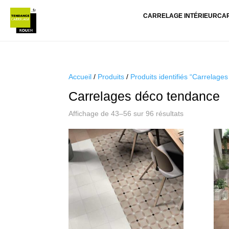
CARRELAGE INTÉRIEUR
CA
Accueil
/
Produits
/
Produits identifiés “Carrelage
Carrelages déco tendance
Trié
Affichage de 43–56 sur 96 résultats
du
plus
récent
au
plus
ancien