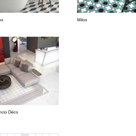
ox
Milos
ncio Déco