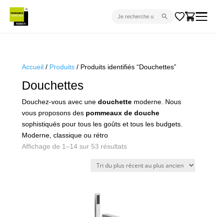
CARRELAGE INTÉRIEUR
CARRELAGE EXTÉRIEUR
Accueil
/
Produits
/ Produits identifiés “Douchettes”
PARQUET
Douchettes
SANITAIRE
Douchez-vous avec une
douchette
moderne. Nous
vous proposons des
pommeaux de douche
VENTES FLASH
sophistiqués pour tous les goûts et tous les budgets.
PROJET CLÉ EN MAIN
Moderne, classique ou rétro
Trié
Affichage de 1–14 sur 53 résultats
DEVIS
du
plus
CONSEIL
récent
au
plus
ancien