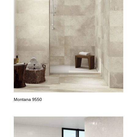
ancien
Montana 9550