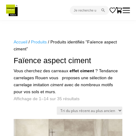
CARRELAGE INTÉRIEUR
CARRELAGE EXTÉRIEUR
Accueil
/
Produits
/ Produits identifiés “Faïence aspect
ciment”
PARQUET
Faïence aspect ciment
SANITAIRE
Vous cherchez des carreaux
effet ciment
? Tendance
VENTES FLASH
carrelages Rouen vous proposes une sélection de
PROJET CLÉ EN MAIN
carrelage imitation
ciment
avec de nombreux motifs
pour vos sols et murs.
DEVIS
Trié
Affichage de 1–14 sur 35 résultats
du
CONSEIL
plus
récent
au
plus