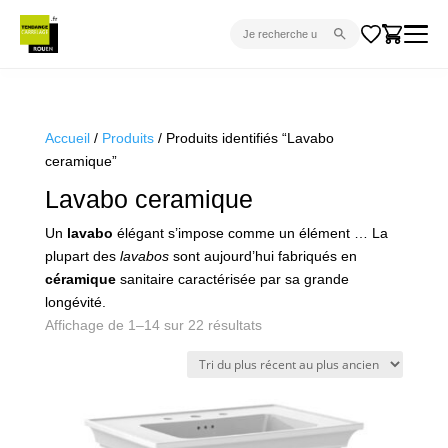
CARRELAGE INTÉRIEUR
CARRELAGE EXTÉRIEUR
Accueil
/
Produits
/ Produits identifiés “Lavabo
ceramique”
PARQUET
Lavabo ceramique
SANITAIRE
Un
lavabo
élégant s’impose comme un élément … La
VENTES FLASH
plupart des
lavabos
sont aujourd’hui fabriqués en
PROJET CLÉ EN MAIN
céramique
sanitaire caractérisée par sa grande
longévité.
DEVIS
Trié
Affichage de 1–14 sur 22 résultats
du
CONSEIL
plus
récent
au
plus