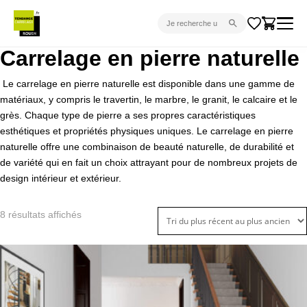
Carrelage en pierre naturelle
CARRELAGE INTÉRIEUR
Le carrelage en pierre naturelle est disponible dans une gamme de
CARRELAGE EXTÉRIEUR
matériaux, y compris le travertin, le marbre, le granit, le calcaire et le
PARQUET
grès. Chaque type de pierre a ses propres caractéristiques
esthétiques et propriétés physiques uniques. Le carrelage en pierre
SANITAIRE
naturelle offre une combinaison de beauté naturelle, de durabilité et
de variété qui en fait un choix attrayant pour de nombreux projets de
VENTES FLASH
design intérieur et extérieur.
PROJET CLÉ EN MAIN
Trié
8 résultats affichés
DEVIS
du
CONSEIL
plus
récent
au
plus