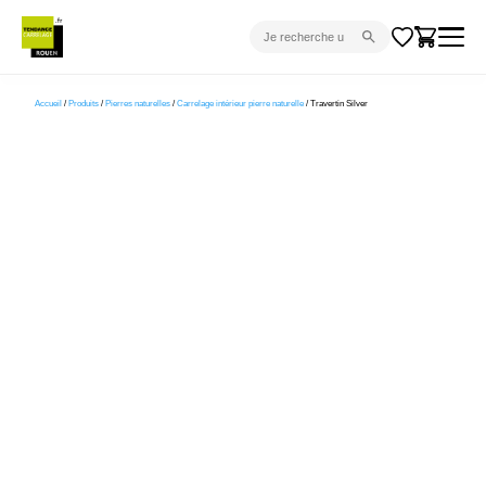
CARRELAGE INTÉRIEUR
Accueil
/
Produits
/
Pierres naturelles
/
Carrelage intérieur pierre naturelle
/ Travertin Silver
CARRELAGE EXTÉRIEUR
PARQUET
SANITAIRE
VENTES FLASH
PROJET CLÉ EN MAIN
DEVIS
CONSEIL