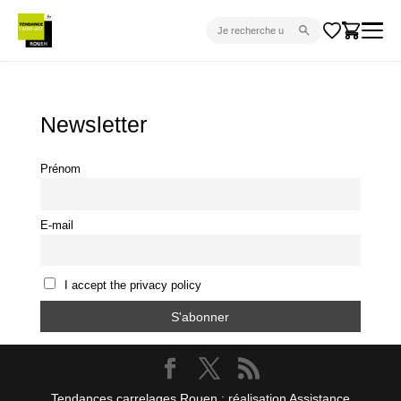
CARRELAGE INTÉRIEUR
CARRELAGE EXTÉRIEUR
Newsletter
PARQUET
Prénom
SANITAIRE
VENTES FLASH
E-mail
PROJET CLÉ EN MAIN
DEVIS
I accept the privacy policy
CONSEIL
Tendances carrelages Rouen : réalisation Assistance