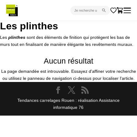
Les plinthes
CARRELAGE INTÉRIEUR
Les
plinthes
sont des éléments de finition qui protègent les bas de
CARRELAGE EXTÉRIEUR
murs tout en finalisant de manière élégante les revêtements muraux.
PARQUET
Aucun résultat
SANITAIRE
La page demandée est introuvable. Essayez d'affiner votre recherche
VENTES FLASH
ou utilisez le panneau de navigation ci-dessus pour localiser l'article.
PROJET CLÉ EN MAIN
DEVIS
Tendances carrelages Rouen : réalisation Assistance
informatique 76
CONSEIL