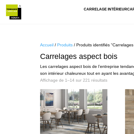
CARRELAGE INTÉRIEUR
CA
Accueil
/
Produits
/ Produits identifiés “Carrelages
Carrelages aspect bois
Les carrelages aspect bois de l’entreprise tend
son intérieur chaleureux tout en ayant les avantag
Trié
Affichage de 1–14 sur 221 résultats
du
plus
récent
au
plus
ancien