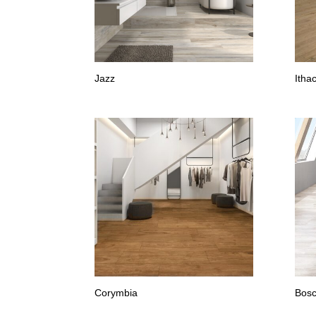
Jazz
Itha
Corymbia
Bos