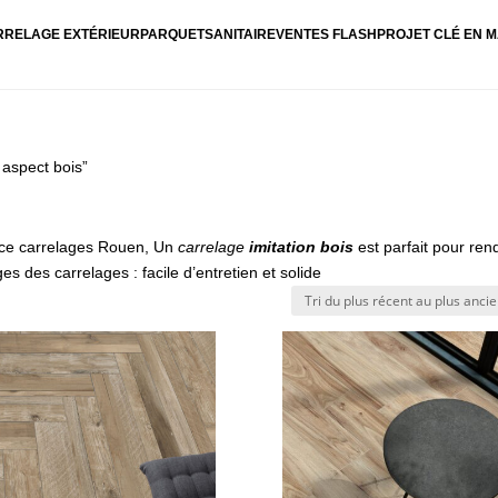
RRELAGE EXTÉRIEUR
PARQUET
SANITAIRE
VENTES FLASH
PROJET CLÉ EN M
 aspect bois”
ance carrelages Rouen, Un
carrelage
imitation bois
est parfait pour ren
es des carrelages : facile d’entretien et solide