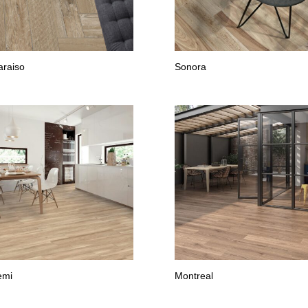
araiso
Sonora
emi
Montreal