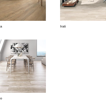
ca
Irati
co