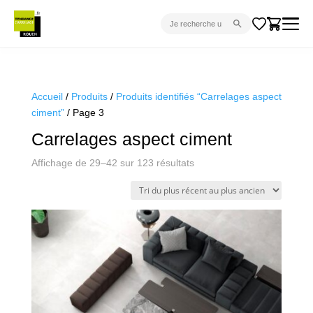
CARRELAGE INTÉRIEUR
CARRELAGE EXTÉRIEUR
Accueil
/
Produits
/
Produits identifiés “Carrelages aspect
ciment”
/ Page 3
PARQUET
Carrelages aspect ciment
SANITAIRE
Trié
Affichage de 29–42 sur 123 résultats
VENTES FLASH
du
PROJET CLÉ EN MAIN
plus
récent
DEVIS
au
plus
CONSEIL
ancien