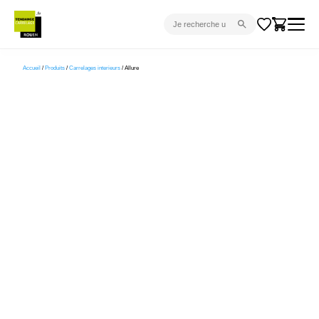
CARRELAGE INTÉRIEUR
Accueil
/
Produits
/
Carrelages interieurs
/ Allure
CARRELAGE EXTÉRIEUR
PARQUET
SANITAIRE
VENTES FLASH
PROJET CLÉ EN MAIN
DEVIS
CONSEIL