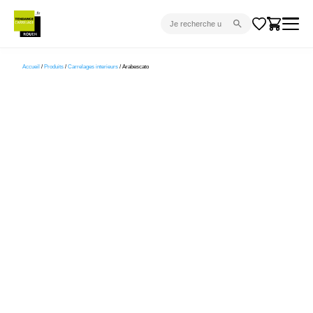
CARRELAGE INTÉRIEUR
Accueil
/
Produits
/
Carrelages interieurs
/ Arabescato
CARRELAGE EXTÉRIEUR
PARQUET
SANITAIRE
VENTES FLASH
PROJET CLÉ EN MAIN
DEVIS
CONSEIL