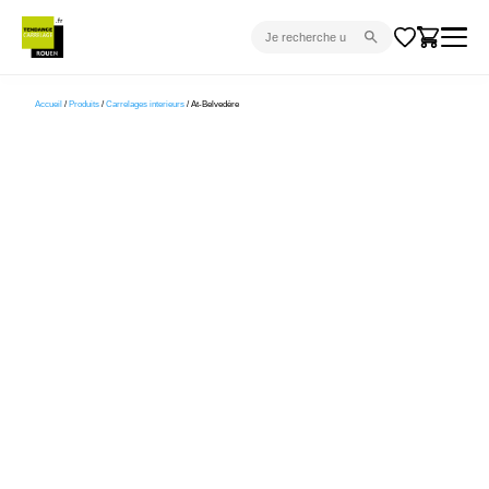
CARRELAGE INTÉRIEUR
Accueil
/
Produits
/
Carrelages interieurs
/ At-Belvedère
CARRELAGE EXTÉRIEUR
PARQUET
SANITAIRE
VENTES FLASH
PROJET CLÉ EN MAIN
DEVIS
CONSEIL