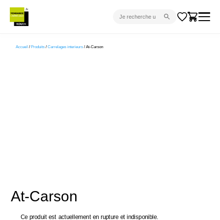
CARRELAGE INTÉRIEUR
Accueil
/
Produits
/
Carrelages interieurs
/ At-Carson
CARRELAGE EXTÉRIEUR
PARQUET
SANITAIRE
VENTES FLASH
PROJET CLÉ EN MAIN
DEVIS
CONSEIL
At-Carson
Ce produit est actuellement en rupture et indisponible.