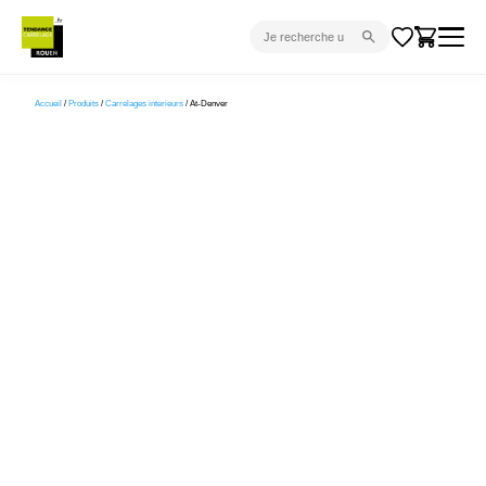
CARRELAGE INTÉRIEUR
Accueil
/
Produits
/
Carrelages interieurs
/ At-Denver
CARRELAGE EXTÉRIEUR
PARQUET
SANITAIRE
VENTES FLASH
PROJET CLÉ EN MAIN
DEVIS
CONSEIL