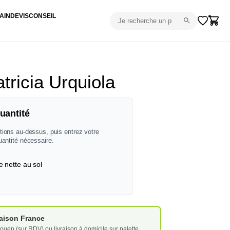
AIN
DEVIS
CONSEIL
tricia Urquiola
uantité
tions au-dessus, puis entrez votre
uantité nécessaire.
e nette au sol
vraison France
ouen (sur RDV) ou livraison à domicile sur palette.