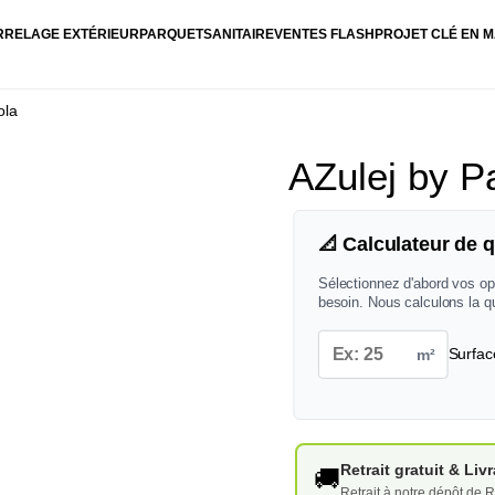
RRELAGE EXTÉRIEUR
PARQUET
SANITAIRE
VENTES FLASH
PROJET CLÉ EN M
ola
AZulej by Pa
📐 Calculateur de q
Sélectionnez d'abord vos op
besoin. Nous calculons la q
m²
Surfac
Retrait gratuit & Li
🚚
Retrait à notre dépôt de R