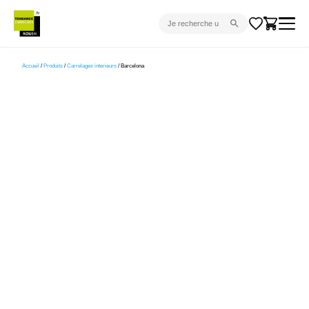
CARRELAGE INTÉRIEUR
Accueil
/
Produits
/
Carrelages interieurs
/ Barcelona
CARRELAGE EXTÉRIEUR
PARQUET
SANITAIRE
VENTES FLASH
PROJET CLÉ EN MAIN
DEVIS
CONSEIL