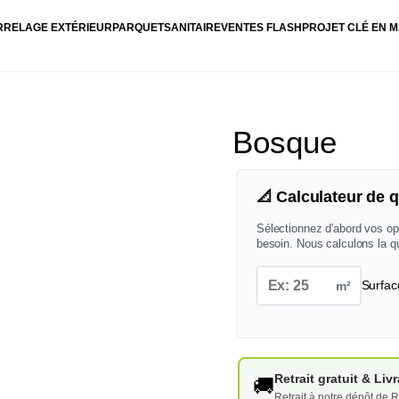
RRELAGE EXTÉRIEUR
PARQUET
SANITAIRE
VENTES FLASH
PROJET CLÉ EN M
Bosque
📐 Calculateur de q
Sélectionnez d'abord vos op
besoin. Nous calculons la q
m²
Surfac
Retrait gratuit & Li
🚚
Retrait à notre dépôt de R