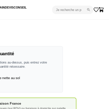
AIN
DEVIS
CONSEIL
uantité
tions au-dessus, puis entrez votre
uantité nécessaire.
e nette au sol
vraison France
ouen (sur RDV) ou livraison à domicile sur palette.