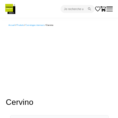
CARRELAGE INTÉRIEUR
Accueil
/
Produits
/
Carrelages interieurs
/ Cervino
CARRELAGE EXTÉRIEUR
PARQUET
SANITAIRE
VENTES FLASH
PROJET CLÉ EN MAIN
DEVIS
CONSEIL
Cervino