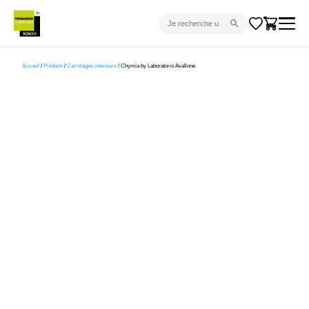
CARRELAGE INTÉRIEUR
Accueil
/
Produits
/
Carrelages interieurs
/ Chymia by Laboratorio Avallone
CARRELAGE EXTÉRIEUR
PARQUET
SANITAIRE
VENTES FLASH
PROJET CLÉ EN MAIN
DEVIS
CONSEIL