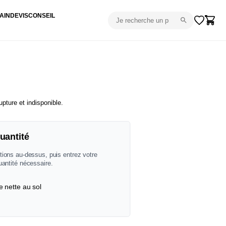
AIN
DEVIS
CONSEIL
upture et indisponible.
uantité
tions au-dessus, puis entrez votre
uantité nécessaire.
e nette au sol