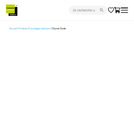
CARRELAGE INTÉRIEUR
Accueil
/
Produits
/
Carrelages interieurs
/ Diurne Oxide
CARRELAGE EXTÉRIEUR
PARQUET
SANITAIRE
VENTES FLASH
PROJET CLÉ EN MAIN
DEVIS
CONSEIL