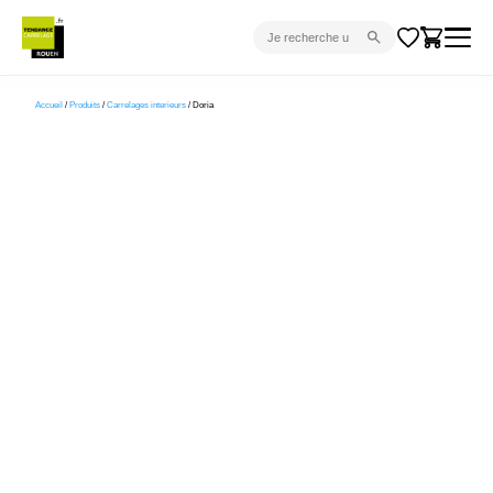
CARRELAGE INTÉRIEUR
Accueil
/
Produits
/
Carrelages interieurs
/ Doria
CARRELAGE EXTÉRIEUR
PARQUET
SANITAIRE
VENTES FLASH
PROJET CLÉ EN MAIN
DEVIS
CONSEIL