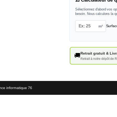
📐 Calculateur de q
Sélectionnez d'abord vos op
besoin. Nous calculons la q
m²
Surfac
Retrait gratuit & Li
🚚
Retrait à notre dépôt de R
nce informatique 76