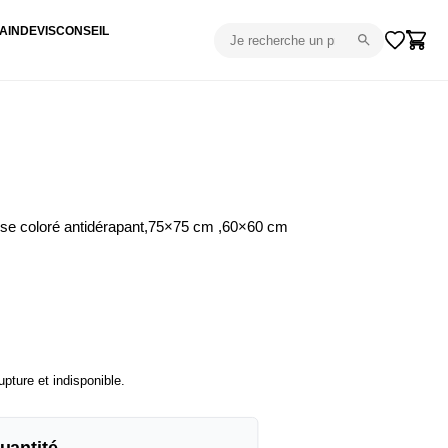
AIN
DEVIS
CONSEIL
e coloré antidérapant,75×75 cm ,60×60 cm
upture et indisponible.