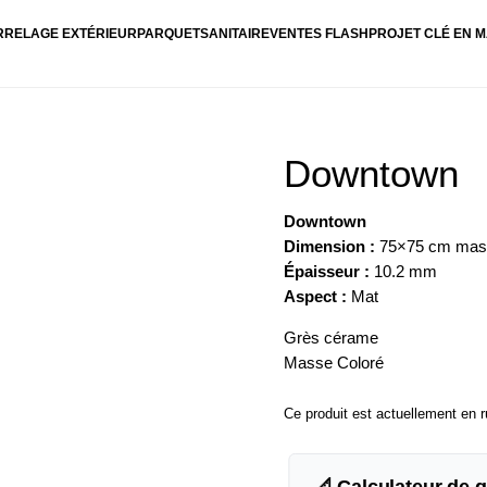
RRELAGE EXTÉRIEUR
PARQUET
SANITAIRE
VENTES FLASH
PROJET CLÉ EN M
Downtown
Downtown
Dimension :
75×75 cm mass
Épaisseur :
10.2 mm
Aspect :
Mat
Grès cérame
Masse Coloré
Ce produit est actuellement en r