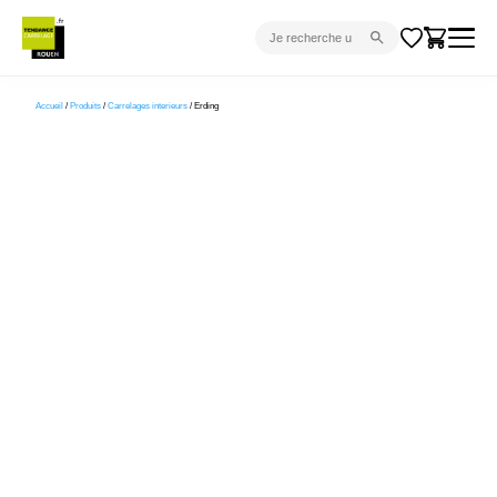
CARRELAGE INTÉRIEUR
Accueil
/
Produits
/
Carrelages interieurs
/ Erding
CARRELAGE EXTÉRIEUR
PARQUET
SANITAIRE
VENTES FLASH
PROJET CLÉ EN MAIN
DEVIS
CONSEIL