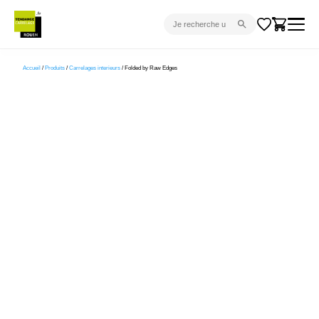
CARRELAGE INTÉRIEUR
Accueil
/
Produits
/
Carrelages interieurs
/ Folded by Raw Edges
CARRELAGE EXTÉRIEUR
PARQUET
SANITAIRE
VENTES FLASH
PROJET CLÉ EN MAIN
DEVIS
CONSEIL