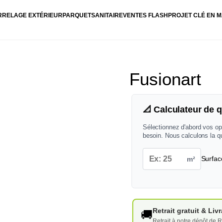
RRELAGE EXTÉRIEUR
PARQUET
SANITAIRE
VENTES FLASH
PROJET CLÉ EN M
Fusionart
📐 Calculateur de q
Sélectionnez d'abord vos op
besoin. Nous calculons la q
m²
Surfac
Retrait gratuit & Li
🚚
Retrait à notre dépôt de R