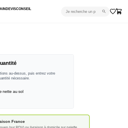
AIN
DEVIS
CONSEIL
uantité
tions au-dessus, puis entrez votre
uantité nécessaire.
e nette au sol
vraison France
ouen (sur RDV) ou livraison à domicile sur palette.