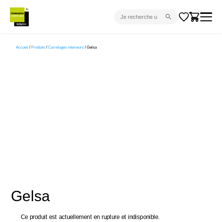
CARRELAGE INTÉRIEUR
Accueil
/
Produits
/
Carrelages interieurs
/ Gelsa
CARRELAGE EXTÉRIEUR
PARQUET
SANITAIRE
VENTES FLASH
PROJET CLÉ EN MAIN
DEVIS
CONSEIL
Gelsa
Ce produit est actuellement en rupture et indisponible.