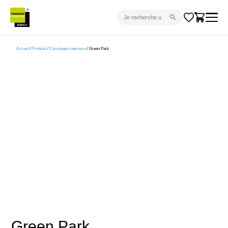
CARRELAGE INTÉRIEUR
Accueil
/
Produits
/
Carrelages interieurs
/ Green Park
CARRELAGE EXTÉRIEUR
PARQUET
SANITAIRE
VENTES FLASH
PROJET CLÉ EN MAIN
DEVIS
CONSEIL
Green Park