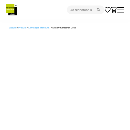
CARRELAGE INTÉRIEUR
Accueil
/
Produits
/
Carrelages interieurs
/ Hives by Konstantin Grcic
CARRELAGE EXTÉRIEUR
PARQUET
SANITAIRE
VENTES FLASH
PROJET CLÉ EN MAIN
DEVIS
CONSEIL