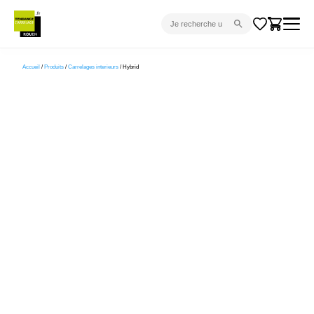
CARRELAGE INTÉRIEUR
Accueil
/
Produits
/
Carrelages interieurs
/ Hybrid
CARRELAGE EXTÉRIEUR
PARQUET
SANITAIRE
VENTES FLASH
PROJET CLÉ EN MAIN
DEVIS
CONSEIL