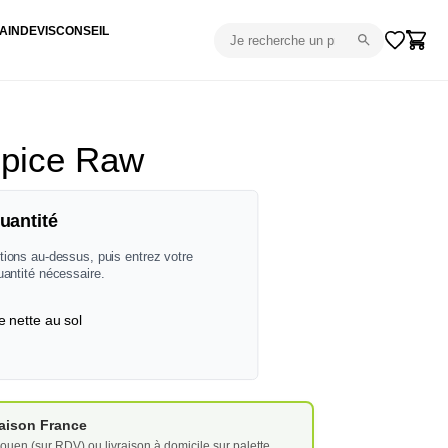
AIN
DEVIS
CONSEIL
pice Raw
uantité
tions au-dessus, puis entrez votre
uantité nécessaire.
e nette au sol
vraison France
ouen (sur RDV) ou livraison à domicile sur palette.