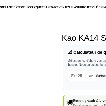
RRELAGE EXTÉRIEUR
PARQUET
SANITAIRE
VENTES FLASH
PROJET CLÉ EN M
Kao KA14 S
📐 Calculateur de q
Sélectionnez d'abord vos op
besoin. Nous calculons la q
m²
Surfac
Retrait gratuit & Li
🚚
Retrait à notre dépôt de R