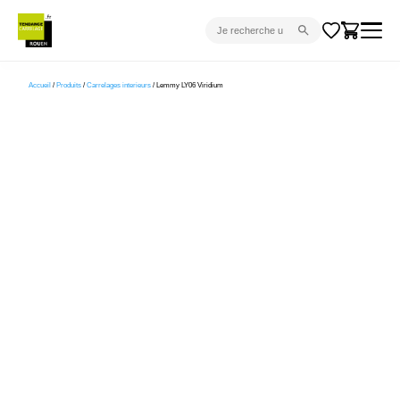
CARRELAGE INTÉRIEUR
Accueil
/
Produits
/
Carrelages interieurs
/ Lemmy LY06 Viridium
CARRELAGE EXTÉRIEUR
PARQUET
SANITAIRE
VENTES FLASH
PROJET CLÉ EN MAIN
DEVIS
CONSEIL