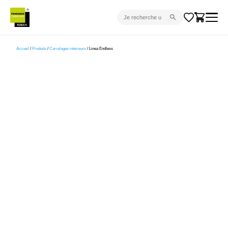
CARRELAGE INTÉRIEUR
Accueil
/
Produits
/
Carrelages interieurs
/ Linea Endless
CARRELAGE EXTÉRIEUR
PARQUET
SANITAIRE
VENTES FLASH
PROJET CLÉ EN MAIN
DEVIS
CONSEIL