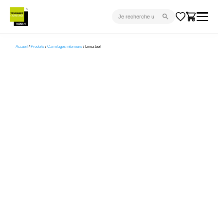
CARRELAGE INTÉRIEUR
Accueil
/
Produits
/
Carrelages interieurs
/ Linea tool
CARRELAGE EXTÉRIEUR
PARQUET
SANITAIRE
VENTES FLASH
PROJET CLÉ EN MAIN
DEVIS
CONSEIL