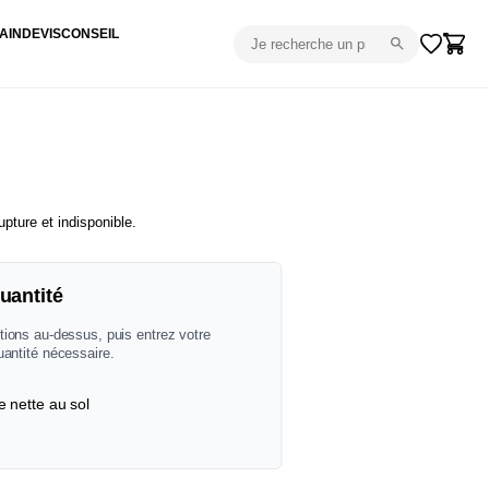
AIN
DEVIS
CONSEIL
upture et indisponible.
uantité
tions au-dessus, puis entrez votre
uantité nécessaire.
e nette au sol