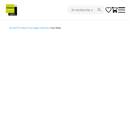
CARRELAGE INTÉRIEUR
Accueil
/
Produits
/
Carrelages interieurs
/ Lux-Viola
CARRELAGE EXTÉRIEUR
PARQUET
SANITAIRE
VENTES FLASH
PROJET CLÉ EN MAIN
DEVIS
CONSEIL