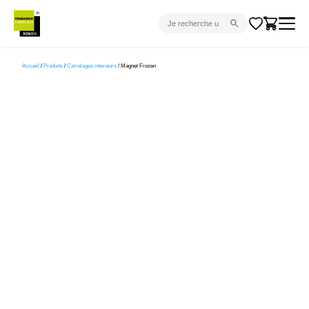
CARRELAGE INTÉRIEUR
Accueil
/
Produits
/
Carrelages interieurs
/ Magnet Frozen
CARRELAGE EXTÉRIEUR
PARQUET
SANITAIRE
VENTES FLASH
PROJET CLÉ EN MAIN
DEVIS
CONSEIL