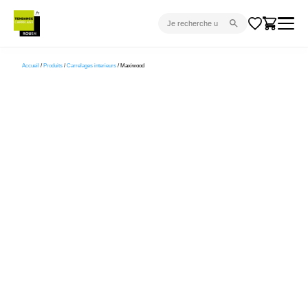
CARRELAGE INTÉRIEUR
Accueil
/
Produits
/
Carrelages interieurs
/ Maxiwood
CARRELAGE EXTÉRIEUR
PARQUET
SANITAIRE
VENTES FLASH
PROJET CLÉ EN MAIN
DEVIS
CONSEIL