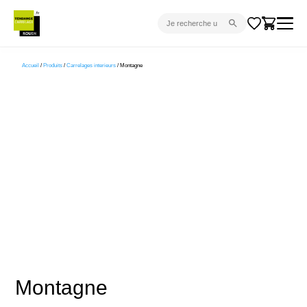
CARRELAGE INTÉRIEUR
Accueil
/
Produits
/
Carrelages interieurs
/ Montagne
CARRELAGE EXTÉRIEUR
PARQUET
SANITAIRE
VENTES FLASH
PROJET CLÉ EN MAIN
DEVIS
CONSEIL
Montagne