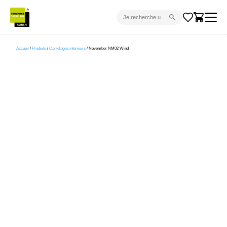
CARRELAGE INTÉRIEUR
Accueil
/
Produits
/
Carrelages interieurs
/ November NM02 Wind
CARRELAGE EXTÉRIEUR
PARQUET
SANITAIRE
VENTES FLASH
PROJET CLÉ EN MAIN
DEVIS
CONSEIL