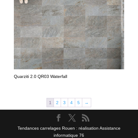
Quarziti 2.0 QR03 Waterfall
1
2
3
4
5
→
Tendances carrelages Rouen : réalisation Assistance
informatique 76