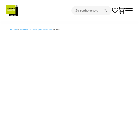
CARRELAGE INTÉRIEUR
Accueil
/
Produits
/
Carrelages interieurs
/ Oslo
CARRELAGE EXTÉRIEUR
PARQUET
SANITAIRE
VENTES FLASH
PROJET CLÉ EN MAIN
DEVIS
CONSEIL