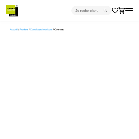
CARRELAGE INTÉRIEUR
Accueil
/
Produits
/
Carrelages interieurs
/ Overtone
CARRELAGE EXTÉRIEUR
PARQUET
SANITAIRE
VENTES FLASH
PROJET CLÉ EN MAIN
DEVIS
CONSEIL