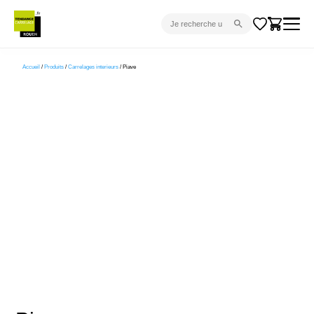
CARRELAGE INTÉRIEUR
Accueil
/
Produits
/
Carrelages interieurs
/ Piave
CARRELAGE EXTÉRIEUR
PARQUET
SANITAIRE
VENTES FLASH
PROJET CLÉ EN MAIN
DEVIS
CONSEIL