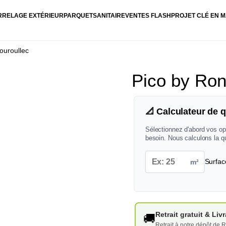
RRELAGE EXTÉRIEUR
PARQUET
SANITAIRE
VENTES FLASH
PROJET CLÉ EN M
ouroullec
Pico by Ron
📐 Calculateur de q
Sélectionnez d'abord vos op
besoin. Nous calculons la q
m²
Surfac
Retrait gratuit & Li
🚚
Retrait à notre dépôt de R