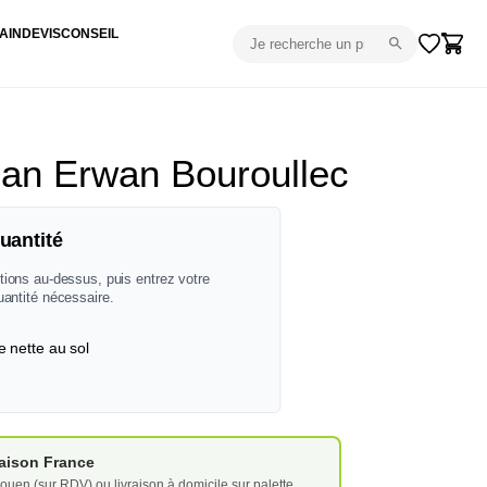
AIN
DEVIS
CONSEIL
an Erwan Bouroullec
uantité
tions au-dessus, puis entrez votre
uantité nécessaire.
e nette au sol
vraison France
ouen (sur RDV) ou livraison à domicile sur palette.