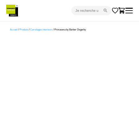
CARRELAGE INTÉRIEUR
Accueil
/
Produits
/
Carrelages interieurs
/ Primavera by Barber Osgerby
CARRELAGE EXTÉRIEUR
PARQUET
SANITAIRE
VENTES FLASH
PROJET CLÉ EN MAIN
DEVIS
CONSEIL