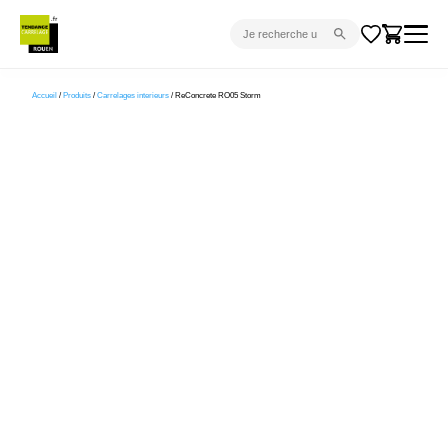
CARRELAGE INTÉRIEUR
Accueil
/
Produits
/
Carrelages interieurs
/ ReConcrete RO05 Storm
CARRELAGE EXTÉRIEUR
PARQUET
SANITAIRE
VENTES FLASH
PROJET CLÉ EN MAIN
DEVIS
CONSEIL