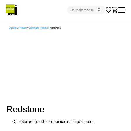
CARRELAGE INTÉRIEUR
Accueil
/
Produits
/
Carrelages interieurs
/ Redstone
CARRELAGE EXTÉRIEUR
PARQUET
SANITAIRE
VENTES FLASH
PROJET CLÉ EN MAIN
DEVIS
CONSEIL
Redstone
Ce produit est actuellement en rupture et indisponible.