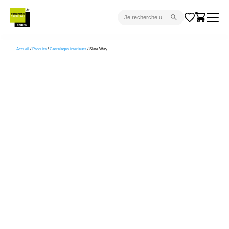
CARRELAGE INTÉRIEUR
Accueil
/
Produits
/
Carrelages interieurs
/ Slate Way
CARRELAGE EXTÉRIEUR
PARQUET
SANITAIRE
VENTES FLASH
PROJET CLÉ EN MAIN
DEVIS
CONSEIL